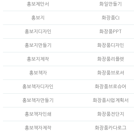
홍보제안서
화일만들기
홍보지
화장품CI
홍보지디자인
화장품PPT
홍보지만들기
화장품디자인
홍보지제작
화장품리플렛
홍보책자
화장품브로셔
홍보책자디자인
화장품브로슈어
홍보책자만들기
화장품사업계획서
홍보책자인쇄
화장품전단지
홍보책자제작
화장품카다로그