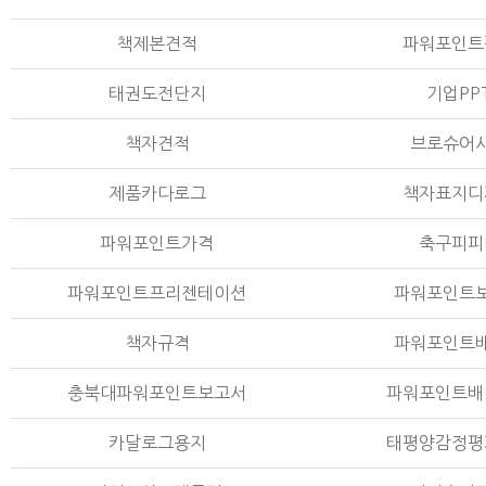
책제본견적
파워포인트
태권도전단지
기업PP
책자견적
브로슈어
제품카다로그
책자표지디
파워포인트가격
축구피피
파워포인트프리젠테이션
파워포인트
책자규격
파워포인트
충북대파워포인트보고서
파워포인트배
카달로그용지
태평양감정평