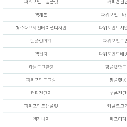
파워포인트템플릿
커피숍전
책재본
파워포인트배
청주대프레젠테이션디자인
파워포인트사
템플릿PPT
파워포인트
책접지
파워포인트배
카달로그촬영
팜플렛만드
파워포인트그림
팜플렛종
커피전단지
쿠폰전단
파워포인트탬플릿
카달로그
책자내지
파포디자