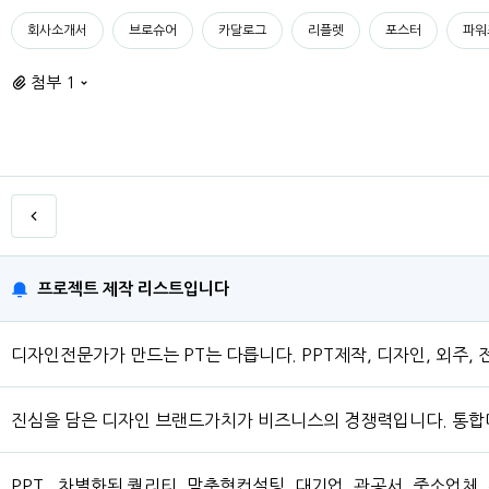
회사소개서
브로슈어
카달로그
리플렛
포스터
파워
첨부 1
프로젝트 제작 리스트입니다
디자인전문가가 만드는 PT는 다릅니다. PPT제작, 디자인, 외주, 전
진심을 담은 디자인 브랜드가치가 비즈니스의 경쟁력입니다. 통
PPT , 차별화된 퀄리티, 맞춤형컨설팅, 대기업, 관공서, 중소업