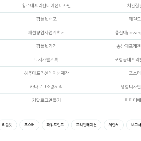
청주대프리젠테이션디자인
치킨집
팜플렛배포
태권도
패션창업사업계획서
총신대power
팜플렛가격
충남대프레젠
토지개발계획
포항공대프리
청주대프리젠테이션제작
포스터
카다로그소량제작
명함디자인
카달로그만들기
피피티배
리플렛
포스터
파워포인트
프리젠테이션
제안서
보고