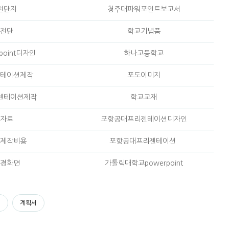
전단지
청주대파워포인트보고서
전단
학교기념품
point디자인
하나고등학교
테이션제작
포도이미지
젠테이션제작
학교교재
자료
포항공대프리젠테이션디자인
제작비용
포항공대프리젠테이션
경화면
가톨릭대학교powerpoint
서
계획서