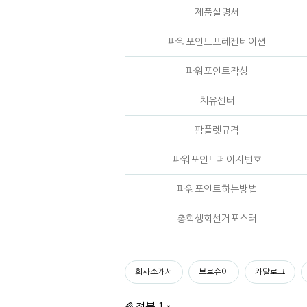
제품설명서
파워포인트프레젠테이션
파워포인트작성
치유센터
팜플렛규격
파워포인트페이지번호
파워포인트하는방법
총학생회선거포스터
회사소개서
브로슈어
카달로그
첨부 1