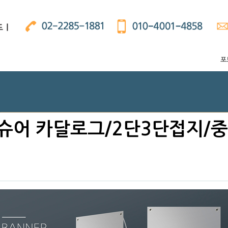
포
슈어 카달로그/2단3단접지/