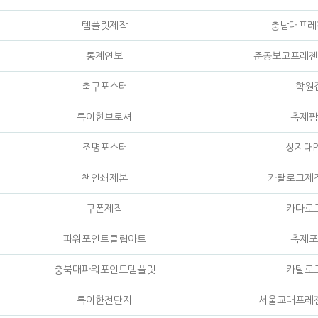
템플릿제작
충남대프
통계연보
준공보고프레젠
축구포스터
학원
특이한브로셔
축제팜
조명포스터
상지대P
책인쇄제본
카탈로그제
쿠폰제작
카다로
파워포인트클립아트
축제포
충북대파워포인트템플릿
카탈로
특이한전단지
서울교대프레