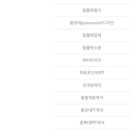
팜플렛용지
중앙대powerpoint디자인
팜플렛업체
팜플렛소량
파티이미지
파워포인트PPT
초대장제작
중철제본책자
중앙대PT제작
충북대PPT제작