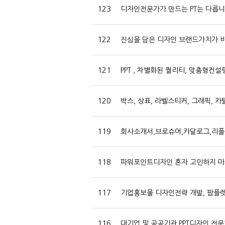
123
디자인전문가가 만드는 PT는 다릅니다.
122
진심을 담은 디자인 브랜드가치가
121
PPT , 차별화된 퀄리티, 맞춤형컨
120
박스, 상표, 라벨스티커, 그래픽, 
119
회사소개서,브로슈어,카달로그,리플
118
파워포인트디자인 혼자 고민하지 마
117
기업홍보물 디자인전략 개발, 팜플렛
116
대기업 및 공공기관 PPT디자인 전문