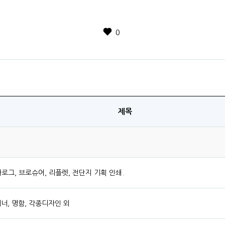
0
제목
그, 브로슈어, 리플렛, 전단지 기획 인쇄.
배너, 명함, 각종디자인 외