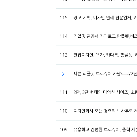
115
광고 기획, 디자인 인쇄 전문업체, 
114
기업및 관공서 카다로그,팜플렛,비
113
편집디자인, 책자, 카다록, 팜플렛,
빠른 리플렛 브로슈어 카달로그/2
111
2단, 3단 형태의 다양한 사이즈,
110
디자인회사 오랜 경력의 노하우로 처
109
유용하고 간편한 브로슈어, 출력 제본