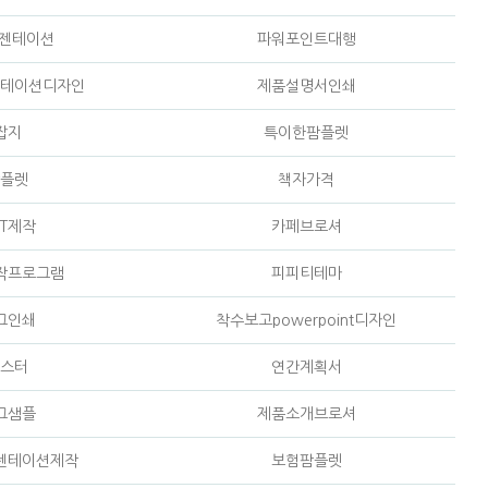
레젠테이션
파워포인트대행
테이션디자인
제품설명서인쇄
잡지
특이한팜플렛
플렛
책자가격
T제작
카페브로셔
작프로그램
피피티테마
그인쇄
착수보고powerpoint디자인
스터
연간계획서
그샘플
제품소개브로셔
젠테이션제작
보험팜플렛