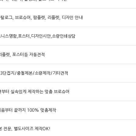
카탈로그, 브로슈어, 팜플렛, 리플렛, 디자인 안내
즈니스명함,포스터,디자인시안,소량인쇄상담
 리플렛, 포스터등 자동견적
단3단접지/중철제본/소량제작/기타견적
 소량부터 실속있게 제작하는 맞춤 브로슈어
음부터 끝까지 100% 맞춤제작
 전문, 별도사이즈 제작OK!