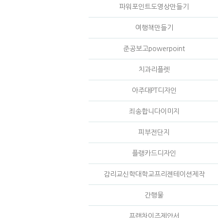
파워포인트도영상만들기
여행책만들기
준공보고powerpoint
치과리플렛
아주대PT디자인
죄송합니다이미지
피부전단지
플랭카드디자인
감리교신학대학교프리젠테이션제작
간행물
프랜차이즈제안서