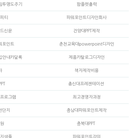
림투명도주기
팜플렛출력
피티
파워포인트디자인회사
드신문
건양대PPT제작
워포인트
춘천교육대powerpoint디자인
집안내카달록
제품카탈로그디자인
자
책자제작비용
PT
총신대프레젠테이션
프로그램
최고경영자과정
전단지
충남대파워포인트제작
원
충북대PPT
지샘플
파워포인트강의