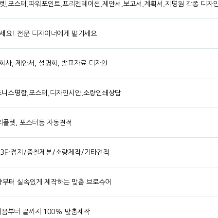
렛,포스터,파워포인트,프리젠테이션,제안서,보고서,계획서,지명원 각종 디자인
세요! 전문 디자이너에게 맡기세요
회사, 제안서, 설명회, 발표자료 디자인
즈니스명함,포스터,디자인시안,소량인쇄상담
 리플렛, 포스터등 자동견적
단3단접지/중철제본/소량제작/기타견적
 소량부터 실속있게 제작하는 맞춤 브로슈어
음부터 끝까지 100% 맞춤제작