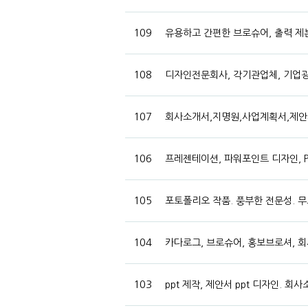
109
유용하고 간편한 브로슈어, 출력 제본
108
디자인전문회사, 각기관업체, 기업광고
107
회사소개서,지명원,사업계획서,제안서
106
프레젠테이션, 파워포인트 디자인, P
105
포토폴리오 작품. 풍부한 전문성. 무
104
카다로그, 브로슈어, 홍보브로셔, 회
103
ppt 제작, 제안서 ppt 디자인. 회사