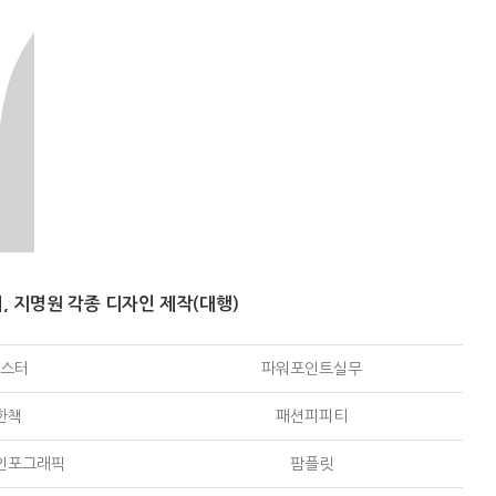
, 지명원 각종 디자인 제작(대행)
스터
파워포인트실무
한책
패션피피티
인포그래픽
팜플릿