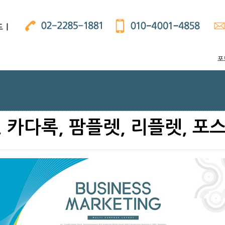
포
 카다록, 팜플렛, 리플렛, 