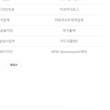
디자인무료
치과카다로그
작업체
파워포인트제작업체
글꼴저장
책자출력
설팅사업부
카드리플렛S
와디자인
VIP보고powerpoint제작
서
계획서