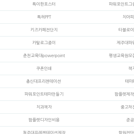
특이한포스터
파워포인트그
특허PPT
치아피
키즈카페전단지
타블로이
카탈로그종이
제주대파
춘천교육대powerpoint
평생교육원모
쿠폰인쇄
책
총신대프리젠테이션
테마P
파워포인트테마만들기
팜플렛제작
치과책자
중고차
팜플렛디자인비용
준공
청주대프레젠테이션제작
학원전단