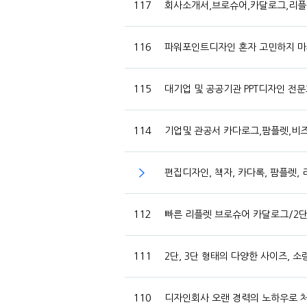
117
회사소개서,브로슈어,카달로그,리플
116
파워포인트디자인 혼자 고민하지 마
115
대기업 및 공공기관 PPT디자인 전문
114
기업및 관공서 카다로그,팜플렛,비
편집디자인, 책자, 카다록, 팜플렛,
112
빠른 리플렛 브로슈어 카달로그/2
111
2단, 3단 형태의 다양한 사이즈,
110
디자인회사 오랜 경력의 노하우로 처