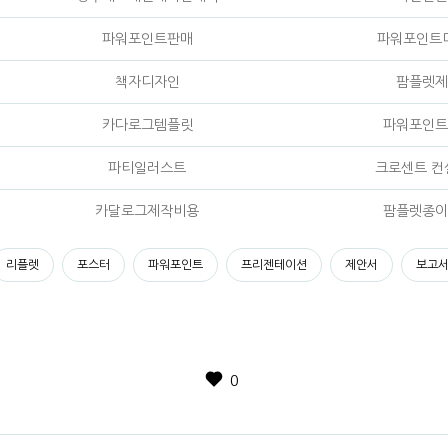
파워포인트판매
파워포인트
책자디자인
팜플렛제
카다로그템플릿
파워포인트
파티일러스트
크로센트 컨
카달로그제작비용
팜플렛종이
리플렛
포스터
파워포인트
프리젠테이션
제안서
보고
0