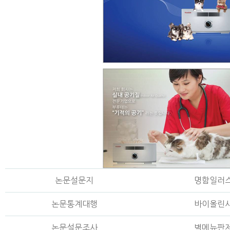
논문설문지
명함일러
논문통계대행
바이올린
논문설문조사
벽메뉴판