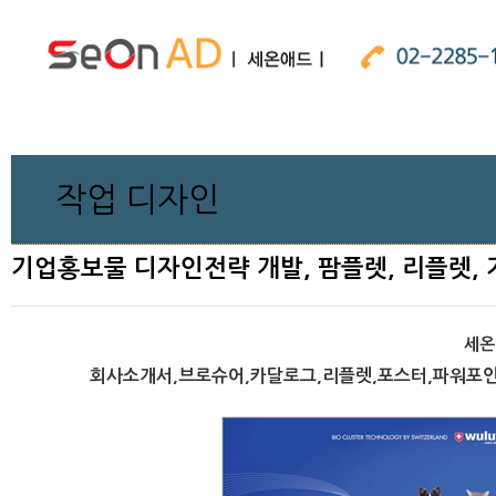
작업 디자인
기업홍보물 디자인전략 개발, 팜플렛, 리플렛,
세온
회사소개서,브로슈어,카달로그,리플렛,포스터,파워포인