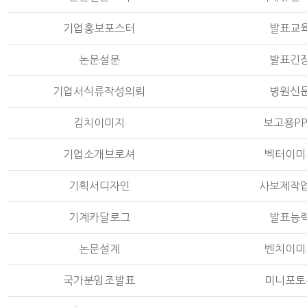
기업홍보포스터
발표교
논문설문
발표긴
기업서식류작성의뢰
병원신
김치이미지
보고용P
기업소개브로셔
벡터이미
기획서디자인
사보제작
기계카달로그
발표능
논문설계
벤치이미
국가분임조발표
미니포토