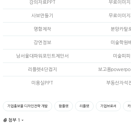
강의자료PPT
무료이미지
사보만들기
무료이미지
명함제작
분양카탈
강연정보
미술학원
남서울대파워포인트제안서
미술피피
리플렛4단접지
보고용powerpo
미용실PPT
부동산자석
기업홍보물 디자인전략 개발
팜플렛
리플렛
기업브로셔
카
첨부 1