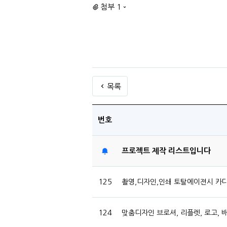
첨부 1
목록
번호
프로젝트 제작 리스트입니다
125
촬영,디자인,인쇄 토탈에이젼시 카다로
124
맞춤디자인 브로셔, 리플렛, 로고, 