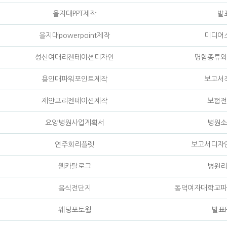
을지대PPT제작
발
을지대powerpoint제작
미디어
성신여대리젠테이션디자인
명함종류와
용인대파워포인트제작
보고서
제안프리젠테이션제작
보험전
요양병원사업계획서
병원소
연주회리플렛
보고서디자
웹카탈로그
병원리
음식전단지
동덕여자대학교파
웨딩포토월
발표P