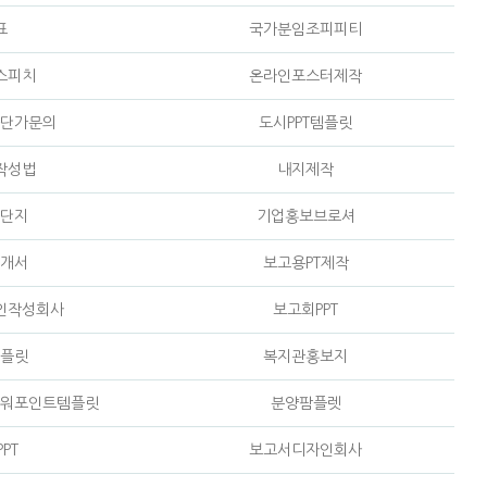
표
국가분임조피피티
스피치
온라인포스터제작
단가문의
도시PPT템플릿
작성법
내지제작
단지
기업홍보브로셔
개서
보고용PT제작
인작성회사
보고회PPT
플릿
복지관홍보지
워포인트템플릿
분양팜플렛
PT
보고서디자인회사