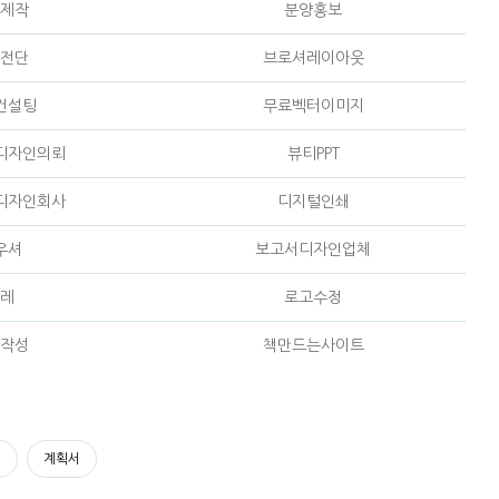
제작
분양홍보
전단
브로셔레이아웃
컨설팅
무료벡터이미지
디자인의뢰
뷰티PPT
디자인회사
디지털인쇄
우셔
보고서디자인업체
레
로고수정
작성
책만드는사이트
서
계획서