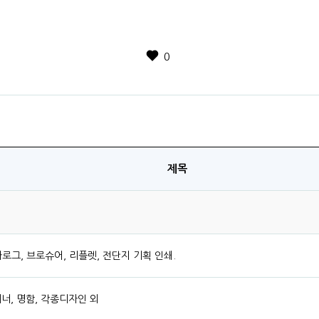
0
제목
그, 브로슈어, 리플렛, 전단지 기획 인쇄.
배너, 명함, 각종디자인 외