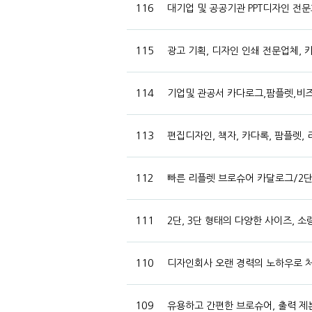
116
대기업 및 공공기관 PPT디자인 전문
115
광고 기획, 디자인 인쇄 전문업체, 
114
기업및 관공서 카다로그,팜플렛,비
113
편집디자인, 책자, 카다록, 팜플렛,
112
빠른 리플렛 브로슈어 카달로그/2
111
2단, 3단 형태의 다양한 사이즈,
110
디자인회사 오랜 경력의 노하우로 처
109
유용하고 간편한 브로슈어, 출력 제본