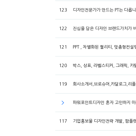
123
디자인전문가가 만드는 PT는 다릅니다.
122
진심을 담은 디자인 브랜드가치가
121
PPT , 차별화된 퀄리티, 맞춤형컨
120
박스, 상표, 라벨스티커, 그래픽, 
119
회사소개서,브로슈어,카달로그,리플
파워포인트디자인 혼자 고민하지 마
117
기업홍보물 디자인전략 개발, 팜플렛