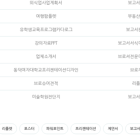
외식업사업계획서
보고서
여행팜플렛
부동산
유학생교육프로그램카다로그
보고서
강의자료PPT
보고서서식
업체소개서
브로셔전문
동덕여자대학교프리젠테이션디자인
브로
브로슈어견적
리플
미술학원전단지
보고서
리플렛
포스터
파워포인트
프리젠테이션
제안서
보고