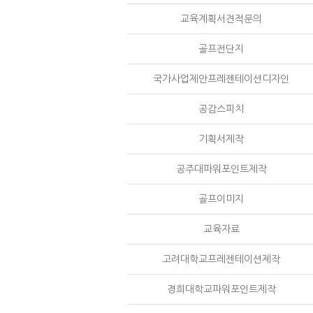
교육계획서견적문의
골프전단지
국가사업제안프레젠테이션디자인
공감스피치
기획서제작
공주대파워포인트제작
골프이미지
교육자료
고려대학교프레젠테이션제작
경희대학교파워포인트제작