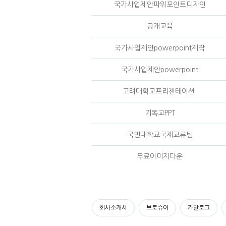
국가사업제안파워포인트디자인
공개교육
국가사업제안powerpoint제작
국가사업제안powerpoint
고려대학교프리젠테이션
기독교PPT
국민대학교국제교류팀
무료이미지다운
회사소개서
브로슈어
카달로그