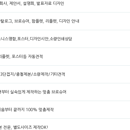
회사, 제안서, 설명회, 발표자료 디자인
카탈로그, 브로슈어, 팜플렛, 리플렛, 디자인 안내
즈니스명함,포스터,디자인시안,소량인쇄상담
 리플렛, 포스터등 자동견적
단3단접지/중철제본/소량제작/기타견적
 소량부터 실속있게 제작하는 맞춤 브로슈어
음부터 끝까지 100% 맞춤제작
 전문, 별도사이즈 제작OK!