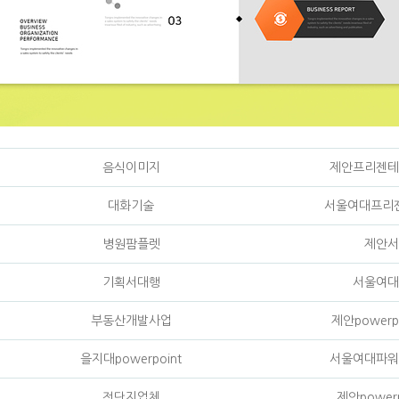
음식이미지
제안프리젠테
대화기술
서울여대프리
병원팜플렛
제안서
기획서대행
서울여대
부동산개발사업
제안powerp
을지대powerpoint
서울여대파워
전단지업체
제안power