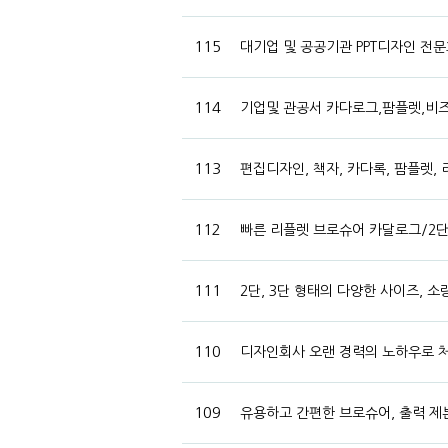
115
대기업 및 공공기관 PPT디자인 전문
114
기업및 관공서 카다로그,팜플렛,비
113
편집디자인, 책자, 카다록, 팜플렛,
112
빠른 리플렛 브로슈어 카달로그/2
111
2단, 3단 형태의 다양한 사이즈,
110
디자인회사 오랜 경력의 노하우로 처
109
유용하고 간편한 브로슈어, 출력 제본