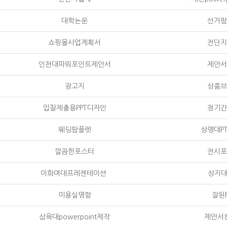
대학논문
선거팜
쇼핑몰사업계획서
전단지
인천대파워포인트제안서
제안서
광고지
상품브
입찰제출용PPT디자인
정기간
웨딩팜플렛
상명대P
깔끔한포스터
전시포
이화여대프레젠테이션
상지대
미용실명함
잘된P
삼육대powerpoint제작
제안서