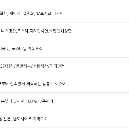
회사, 제안서, 설명회, 발표자료 디자인
즈니스명함,포스터,디자인시안,소량인쇄상담
 리플렛, 포스터등 자동견적
단3단접지/중철제본/소량제작/기타견적
 소량부터 실속있게 제작하는 맞춤 브로슈어
음부터 끝까지 100% 맞춤제작
 전문, 별도사이즈 제작OK!