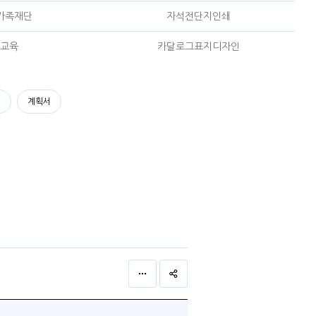
가족재단
자석전단지인쇄
교육
카달로그표지디자인
서
계획서