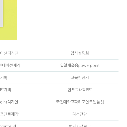
이션디자인
입시설명회
젠테이션제작
입찰제출용powerpoint
기획
교육전단지
PT제작
인포그래픽PPT
oint디자인
국민대학교파워포인트템플릿
포인트제작
자석전단
point제작
벽지카달로그