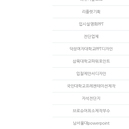
리플렛기획
입시설명회PPT
전단업체
덕성여자대학교PPT디자인
삼육대학교파워포인트
입찰제안서디자인
국민대학교프레젠테이션제작
자석전단지
브로슈어최소제작부수
남서울대powerpoint