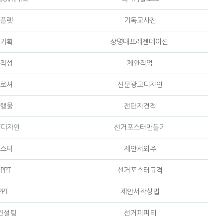
플렛
기독교사진
기획
상명대프레젠테이션
작성
제안작업
로셔
신문광고디자인
행물
전단지견적
T디자인
선거포스터만들기
스터
제안서외주
PPT
선거포스터규격
PT
제안서작성법
컨설팅
선거피피티