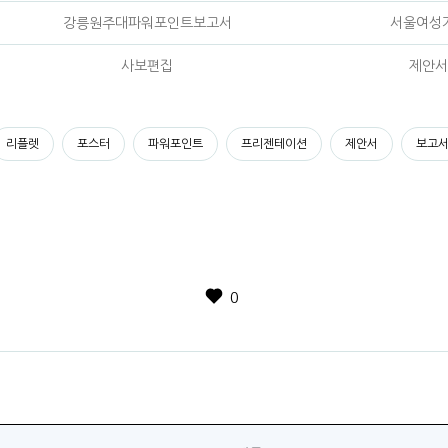
강릉원주대파워포인트보고서
서울여성
사보편집
제안서
리플렛
포스터
파워포인트
프리젠테이션
제안서
보고
0