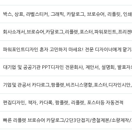
박스, 상표, 라벨스티커, 그래픽, 카탈로그, 브로슈어, 리플릿, 
회사소개서,브로슈어,카달로그,리플렛,포스터,파워포인트,프리젠테
파워포인트디자인 혼자 고민하지 마세요! 전문 디자이너에게 맡
대기업 및 공공기관 PPT디자인 전문회사, 제안서, 설명회, 발표자
기업및 관공서 카다로그,팜플렛,비즈니스명함,포스터,디자인시안
편집디자인, 책자, 카다록, 팜플렛, 리플렛, 포스터등 자동견적
빠른 리플렛 브로슈어 카달로그/2단3단접지/중철제본/소량제작