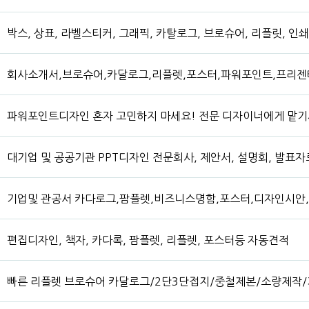
박스, 상표, 라벨스티커, 그래픽, 카탈로그, 브로슈어, 리플릿, 
회사소개서,브로슈어,카달로그,리플렛,포스터,파워포인트,프리젠테
파워포인트디자인 혼자 고민하지 마세요! 전문 디자이너에게 맡
대기업 및 공공기관 PPT디자인 전문회사, 제안서, 설명회, 발표자
기업및 관공서 카다로그,팜플렛,비즈니스명함,포스터,디자인시안
편집디자인, 책자, 카다록, 팜플렛, 리플렛, 포스터등 자동견적
빠른 리플렛 브로슈어 카달로그/2단3단접지/중철제본/소량제작