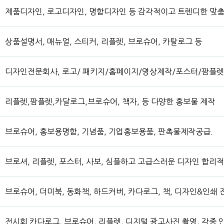
제품디자인, 로고디자인, 명함디자인 등 감각적이고 트렌디한 맞춤
상품설명서, 매뉴얼, 스티커, 리플렛, 브로슈어, 카탈로그 등
디자인전문회사, 로고/ 패키지/홈페이지/영상제작/포스터/팜플렛
리플렛,팜플렛,카달로그,브로슈어, 책자, 등 다양한 홍보물 제작
브로슈어, 홍보용명함, 기념품, 기업홍보용품, 판촉물제작공급.
브로셔, 리플렛, 포스터, 사보, 심플하고 고급스러운 디자인 합리
브로슈어, 더미북, 동화책, 하드커버, 카다로그, 책, 디자인&인쇄
전시회 카다로그, 브로슈어, 리플렛, 디지털 광고사진 촬영, 각종