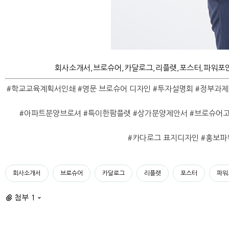
회사소개서,브로슈어,카달로그,리플렛,포스터,파워포인
#학교교육계획서인쇄 #영문 브로슈어 디자인 #투자설명회 #정부과제
#아파트분양브로셔 #특이한팜플렛 #상가분양제안서 #브로슈어고
#카다로그 표지디자인 #홍보
회사소개서
브로슈어
카달로그
리플렛
포스터
파워
첨부 1