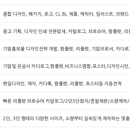
종합 디자인, 패키지, 로고, CI, BI, 제품, 캐릭터, 일러스트, 브랜
광고 기획, 디자인 인쇄 전문업체, 카탈로그, 브로슈어, 팜플렛, 리
기업홍보물 디자인전략 개발, 팜플렛, 리플렛, 기업브로셔, 카다로
기업및 관공서 카다로그,팜플렛,비즈니스명함,포스터,디자인시안
편집디자인, 책자, 카다록, 팜플렛, 리플렛, 포스터등 자동견적
빠른 리플렛 브로슈어 카달로그/2단3단접지/중철제본/소량제작
2단, 3단 형태의 다양한 사이즈, 소량부터 실속있게 제작하는 맞