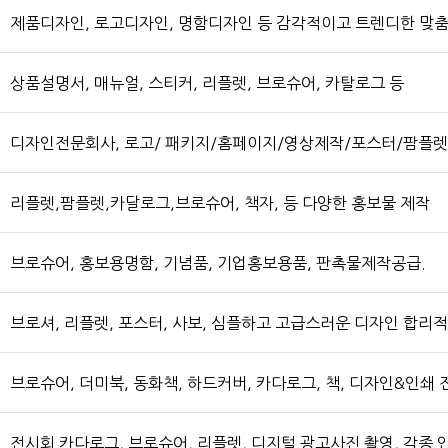
제품디자인, 로고디자인, 명함디자인 등 감각적이고 트렌디한 맞춤
상품설명서, 매뉴얼, 스티커, 리플렛, 브로슈어, 카탈로그 등
디자인전문회사, 로고/ 패키지/홈페이지/영상제작/포스터/팜플렛
리플렛,팜플렛,카달로그,브로슈어, 책자, 등 다양한 홍보물 제작
브로슈어, 홍보용명함, 기념품, 기업홍보용품, 판촉물제작공급.
브로셔, 리플렛, 포스터, 사보, 심플하고 고급스러운 디자인 합리
브로슈어, 더미북, 동화책, 하드커버, 카다로그, 책, 디자인&인쇄
전시회 카다로그, 브로슈어, 리플렛, 디지털 광고사진 촬영, 각종