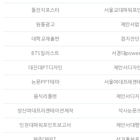
돌잔치포스터
서울교대파워포
원룸광고
제안서업
대학교재출판
접지전단
BTS일러스트
서경대power
대진대PT디자인
제안서디자
논문PPT테마
서울여대프레젠
음식리플렛
제안서디자
성신여대프리젠테이션제작
석사논문
인천대파워포인트보고서
제안서대행
제주대PPT
선거홍보포