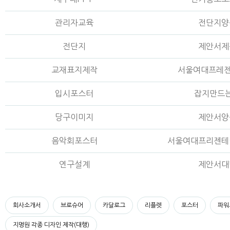
관리자교육
전단지양
전단지
제안서제
교재표지제작
서울여대프레
입시포스터
잡지만드
당구이미지
제안서양
음악회포스터
서울여대프리젠테
연구설계
제안서대
회사소개서
브로슈어
카달로그
리플렛
포스터
파워
지명원 각종 디자인 제작(대행)