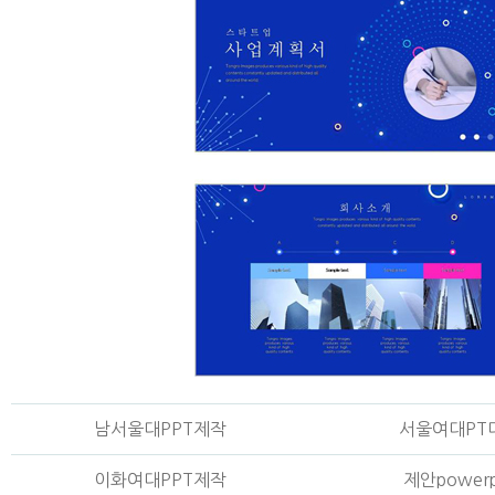
남서울대PPT제작
서울여대PT
이화여대PPT제작
제안powerp