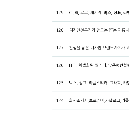
129
CI, BI, 로고, 패키지, 박스, 상
128
디자인전문가가 만드는 PT는 다릅니다.
127
진심을 담은 디자인 브랜드가치가
126
PPT , 차별화된 퀄리티, 맞춤형컨
125
박스, 상표, 라벨스티커, 그래픽, 
124
회사소개서,브로슈어,카달로그,리플