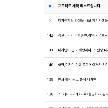
프로젝트 제작 리스트입니다
디자인제작,간행물,사보,정기간행물
142
광고디자인,기획출판,싸인,기업브로
141
디자인이 곧 마케팅이다! 브랜딩 디
140
촬영,디자인,인쇄 토탈에이젼시 카다로
139
인쇄 출판 광고 출력 디자인
138
PPT세미나교재/교육/설명회/기관