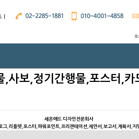
포
,사보,정기간행물,포스터,카
세온애드 디자인전문회사
그,리플렛,포스터,파워포인트,프리젠테이션,제안서,보고서,계획서,지명