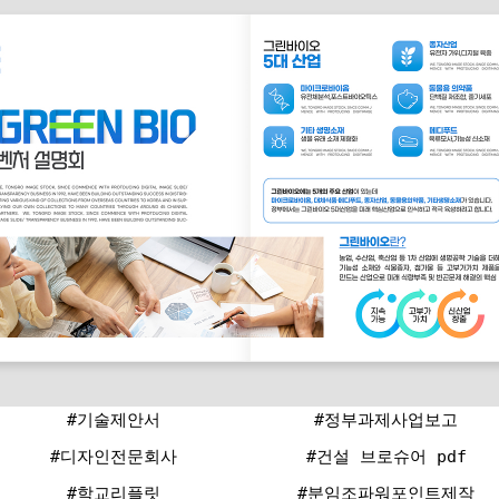
#기술제안서
#정부과제사업보고
#디자인전문회사
#건설 브로슈어 pdf
#학교리플릿
#분임조파워포인트제작