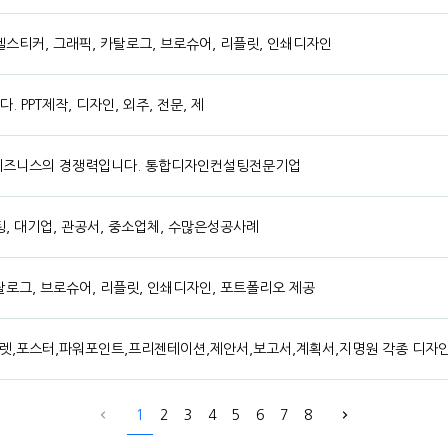
표, 라벨스티커, 그래픽, 카탈로그, 브로슈어, 리플릿, 인쇄디자인
 PPT제작, 디자인, 외주, 전문, 제
 비즈니스의 경쟁력입니다. 통합디자인컨설팅전문기업
설팅, 대기업, 관공서, 중소업체, 수많은성공사례
카탈로그, 브로슈어, 리플릿, 인쇄디자인, 포트폴리오 제공
렛,포스터,파워포인트,프리젠테이션,제안서,보고서,계획서,지명원 각종 디자인
1
2
3
4
5
6
7
8