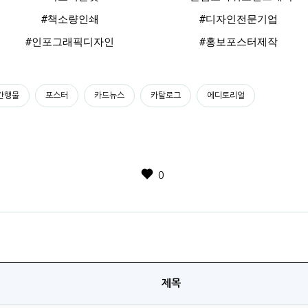
#책소량인쇄
#디자인전문기업
#인포그래픽디자인
#홍보포스터제작
간행물
포스터
카드뉴스
카탈로그
에디토리얼
0
제목