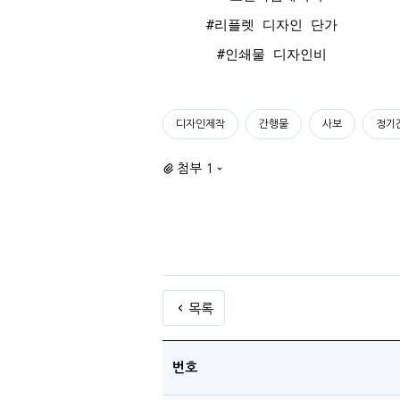
#리플렛 디자인 단가
#인쇄물 디자인비
디자인제작
간행물
사보
정기
첨부 1
목록
번호