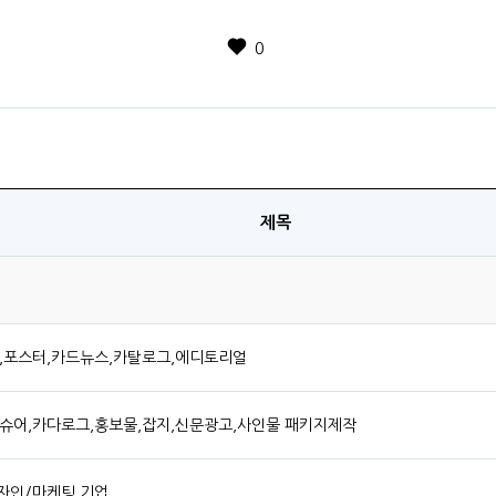
0
제목
,포스터,카드뉴스,카탈로그,에디토리얼
슈어,카다로그,홍보물,잡지,신문광고,사인물 패키지제작
자인/마케팅 기업