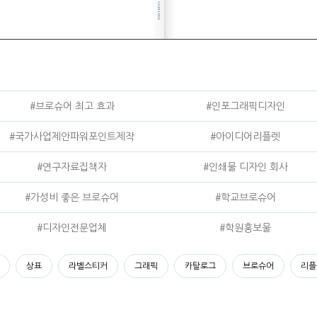
#브로슈어 최고 효과
#인포그래픽디자인
#국가사업제안파워포인트제작
#아이디어리플렛
#연구자료집책자
#인쇄물 디자인 회사
#가성비 좋은 브로슈어
#학교브로슈어
#디자인전문업체
#학원홍보물
상표
라벨스티커
그래픽
카탈로그
브로슈어
리플