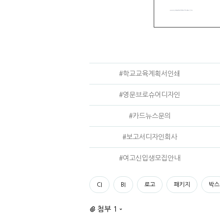
#학교교육계획서인쇄
#영문브로슈어디자인
#카드뉴스문의
#보고서디자인회사
#여고신입생모집안내
CI
BI
로고
패키지
박스
첨부 1