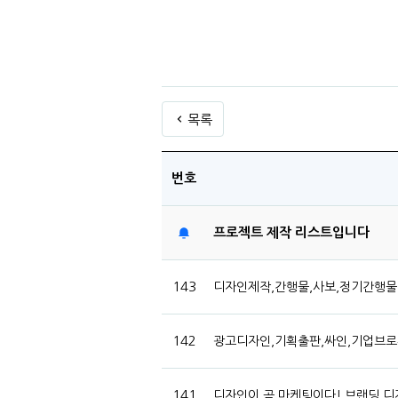
목록
번호
프로젝트 제작 리스트입니다
143
디자인제작,간행물,사보,정기간행물
142
광고디자인,기획출판,싸인,기업브로
141
디자인이 곧 마케팅이다! 브랜딩 디