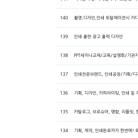
140
촬영,디자인,인쇄 토탈에이젼시 카다로
139
인쇄 출판 광고 출력 디자인
138
PPT세미나교재/교육/설명회/기관
137
인쇄전문브랜드, 인쇄공장/기획/디
136
기획, 디자인, 카피라이팅, 인쇄 등
135
카탈로그, 브로슈어, 명함, 리플릿,
134
기획, 제작, 인쇄완료까지 한번에! 