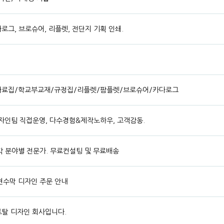
그, 브로슈어, 리플렛, 전단지 기획 인쇄.
자료집/학교부교재/규정집/리플렛/팜플렛/브로슈어/카다로그
자인팀 직접운영, 다수경험&제작노하우, 고객감동.
 각 분야별 전문가. 무료컨설팅 및 무료배송
 현수막 디자인 주문 안내
토탈 디자인 회사입니다.